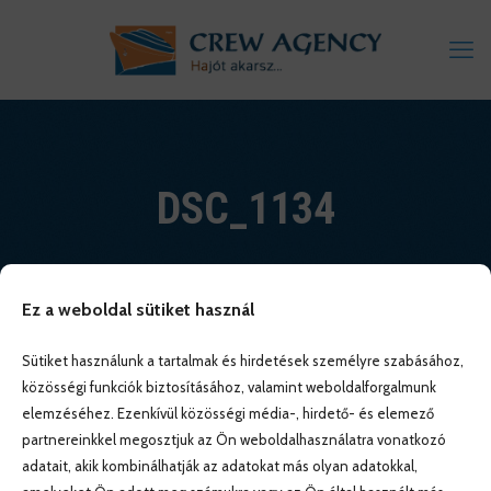
DSC_1134
Ez a weboldal sütiket használ
Sütiket használunk a tartalmak és hirdetések személyre szabásához,
közösségi funkciók biztosításához, valamint weboldalforgalmunk
elemzéséhez. Ezenkívül közösségi média-, hirdető- és elemező
partnereinkkel megosztjuk az Ön weboldalhasználatra vonatkozó
adatait, akik kombinálhatják az adatokat más olyan adatokkal,