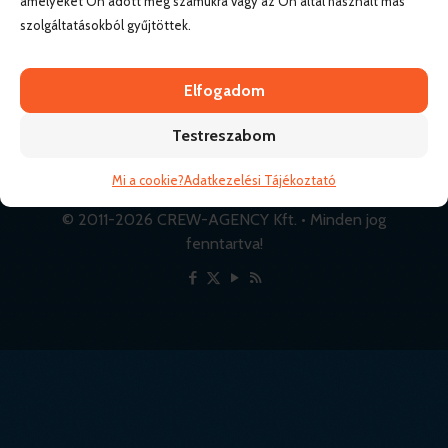
amelyeket Ön adott meg számukra vagy az Ön által használt más
szolgáltatásokból gyűjtöttek.
Elfogadom
Testreszabom
Mi a cookie?
Adatkezelési Tájékoztató
© 2011-
2026 CREW-AGENCY Kft. • Minden jog
fenntartva!