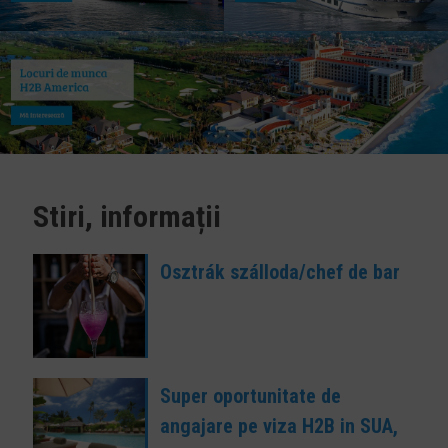
Stiri, informații
Osztrák szálloda/chef de bar
Super oportunitate de
angajare pe viza H2B in SUA,