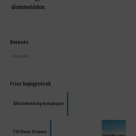
álommelódon.
Keresés
Friss bejegyzések
Álláslehetőség komphajón
TUI River Cruises