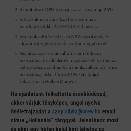
Szombaton 20% extra juttatás, vasárnap 25%.
Sok alkalmazottunk kap borravalót is a
vendégektől, kb. 200-400€-t havonta.
Segítünk a BSN-nél (kinti NAV ügyintézés) –
időpontot egyeztetünk, amikor megérkezel.
Hollandiában a munkáltató nem fedezi a
biztosítást, mindenkinek magának kell biztosítást
választania, azonban ha a munkavállalónak nincs
biztosítása, akkor heti 38.49€-ért tudjuk
felajánlani a HollandZorg-ot.
Ha ajánlatunk felkeltette érdeklődésed,
akkor várjuk fényképes, angol nyelvű
önéletrajzodat a
szep.silvia@crew.hu
email
címre „Hollandia” tárggyal. Jelentkezz most
és akár egy héten belül kint lehetsz az