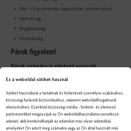
Min. 1-3 év releváns tapasztalat, referenciával
Nyitottság
Rugalmasság
Motiváltság
Párok figyelem!
Párok számára is elérhető pozíciók
Párok jelentkezését is tudjuk fogadni, amennyiben
Ez a weboldal sütiket használ
szakácsnak, vagy egyik partner szakácsnak, a másik
felszolgálónak vagy houskeepernek jelentkezik.
Sütiket használunk a tartalmak és hirdetések személyre szabásához,
közösségi funkciók biztosításához, valamint weboldalforgalmunk
Elvárás, hogy fiatal, energikus, reprezentatív légy (35
elemzéséhez. Ezenkívül közösségi média-, hirdető- és elemező
éves korig), tapasztalattal a vendéglátásban, és
partnereinkkel megosztjuk az Ön weboldalhasználatra vonatkozó
rugalmasan tudj kezdeni . Szállás biztosított a
adatait, akik kombinálhatják az adatokat más olyan adatokkal,
szállodában vagy különálló lakásban, de legtöbb
amelyeket Ön adott meg számukra vagy az Ön által használt más