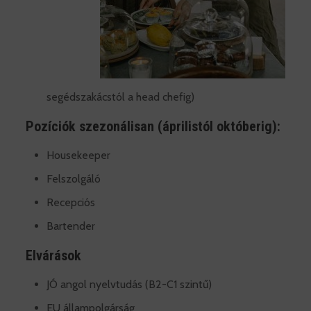
segédszakácstól a head chefig)
Pozíciók szezonálisan (áprilistól októberig):
Housekeeper
Felszolgáló
Recepciós
Bartender
Elvárások
JÓ angol nyelvtudás (B2-C1 szintű)
EU állampolgárság