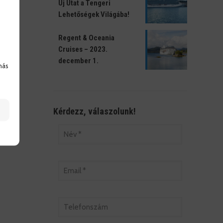
Új Utat a Tengeri
Lehetőségek Világába!
Regent & Oceania
Cruises – 2023.
december 1.
más
Kérdezz, válaszolunk!