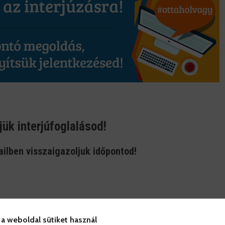
ük interjúfoglalásod!
lben visszaigazoljuk időpontod!
 a weboldal sütiket használ