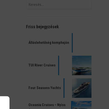
Friss bejegyzések
Álláslehetőség komphajón
TUI River Cruises
Four Seasons Yachts
Oceania Cruises – Nyiss