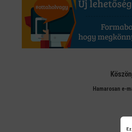
Köszönj
Hamarosan e-mai
Ez