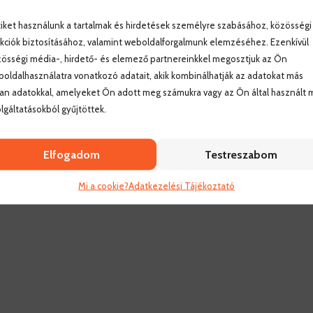
iket használunk a tartalmak és hirdetések személyre szabásához, közösségi
kciók biztosításához, valamint weboldalforgalmunk elemzéséhez. Ezenkívül
össégi média-, hirdető- és elemező partnereinkkel megosztjuk az Ön
oldalhasználatra vonatkozó adatait, akik kombinálhatják az adatokat más
an adatokkal, amelyeket Ön adott meg számukra vagy az Ön által használt 
lgáltatásokból gyűjtöttek.
Elfogadom
Testreszabom
Mi a cookie?
Adatkezelési Tájékoztató