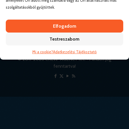
amelyeket Ön adott meg számukra vagy az Ön által használt más
szolgáltatásokból gyűjtöttek.
Elfogadom
Testreszabom
Mi a cookie?
Adatkezelési Tájékoztató
© 2011-
2026 CREW-AGENCY Kft. • Minden jog
fenntartva!