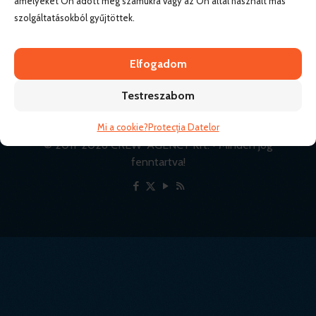
amelyeket Ön adott meg számukra vagy az Ön által használt más
szolgáltatásokból gyűjtöttek.
Elfogadom
Testreszabom
Mi a cookie?
Protecția Datelor
© 2011-
2026 CREW-AGENCY Kft. • Minden jog
fenntartva!