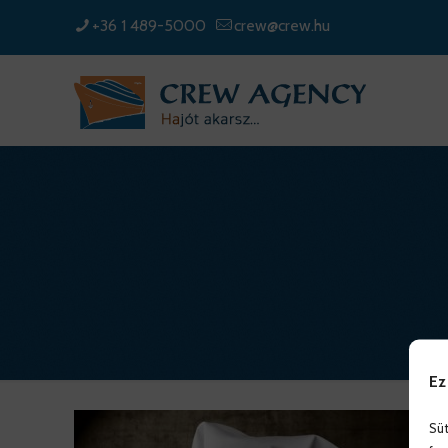
+36 1 489-5000
crew@crew.hu
Ez
Süt