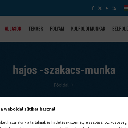
ÁLLÁSOK
Tenger
Folyam
Külföldi munkák
Belföl
hajos -szakacs-munka
Főoldal
 a weboldal sütiket használ
iket használunk a tartalmak és hirdetések személyre szabásához, közösségi