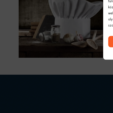
fun
köz
web
oly
szo