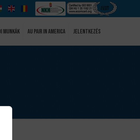
di munkák
Au Pair in America
Jelentkezés