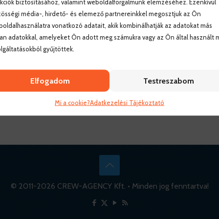
kciók biztosításához, valamint weboldalforgalmunk elemzéséhez. Ezenkívül
össégi média-, hirdető- és elemező partnereinkkel megosztjuk az Ön
oldalhasználatra vonatkozó adatait, akik kombinálhatják az adatokat más
an adatokkal, amelyeket Ön adott meg számukra vagy az Ön által használt 
lgáltatásokból gyűjtöttek.
Elfogadom
Testreszabom
Mi a cookie?
Adatkezelési Tájékoztató
© 2011-
2026 CREW-AGENCY Kft. • Minden jog fenntartva!