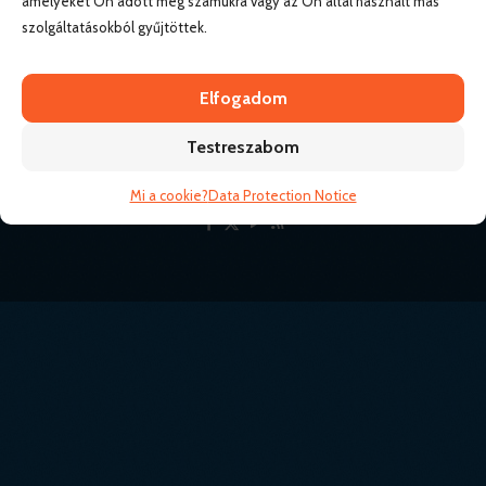
amelyeket Ön adott meg számukra vagy az Ön által használt más
Tengeri hajó
szolgáltatásokból gyűjtöttek.
Elfogadom
Testreszabom
© 2011-
2026 CREW-AGENCY Kft. • Minden jog
fenntartva!
Mi a cookie?
Data Protection Notice