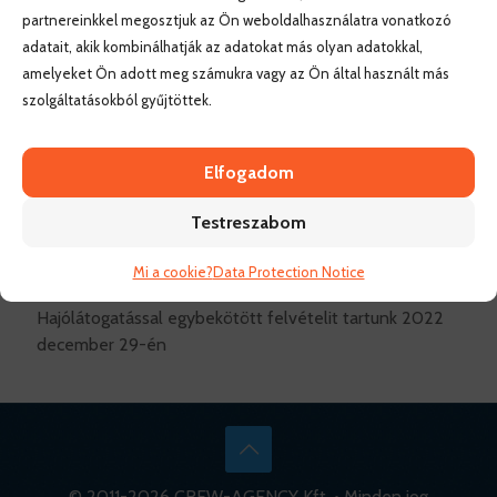
partnereinkkel megosztjuk az Ön weboldalhasználatra vonatkozó
adatait, akik kombinálhatják az adatokat más olyan adatokkal,
amelyeket Ön adott meg számukra vagy az Ön által használt más
szolgáltatásokból gyűjtöttek.
Elfogadom
Testreszabom
Mi a cookie?
Data Protection Notice
Hajólátogatással egybekötött felvételit tartunk 2022
december 29-én
© 2011-
2026 CREW-AGENCY Kft. • Minden jog