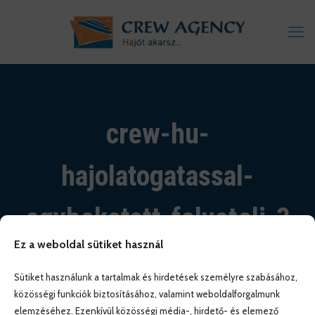
crew-hu-
hajolatogatassal-
egybekotott-felveteli-3
Ez a weboldal sütiket használ
Sütiket használunk a tartalmak és hirdetések személyre szabásához,
közösségi funkciók biztosításához, valamint weboldalforgalmunk
elemzéséhez. Ezenkívül közösségi média-, hirdető- és elemező