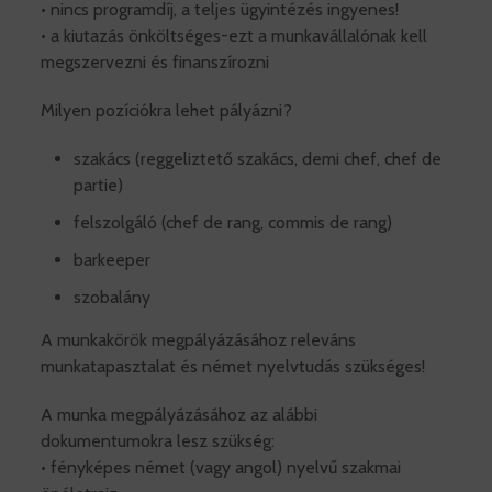
• nincs programdíj, a teljes ügyintézés ingyenes!
• a kiutazás önköltséges-ezt a munkavállalónak kell
megszervezni és finanszírozni
Milyen pozíciókra lehet pályázni?
szakács (reggeliztető szakács, demi chef, chef de
partie)
felszolgáló (chef de rang, commis de rang)
barkeeper
szobalány
A munkakörök megpályázásához releváns
munkatapasztalat és német nyelvtudás szükséges!
A munka megpályázásához az alábbi
dokumentumokra lesz szükség:
• fényképes német (vagy angol) nyelvű szakmai