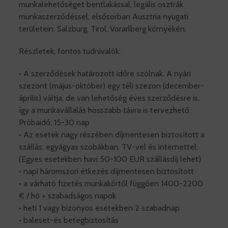
munkalehetőséget bentlakással, legális osztrák
munkaszerződéssel, elsősorban Ausztria nyugati
területein: Salzburg, Tirol, Vorarlberg környékén.
Részletek, fontos tudnivalók:
• A szerződések határozott időre szólnak. A nyári
szezont (május-október) egy téli szezon (december-
április) váltja, de van lehetőség éves szerződésre is,
így a munkavállalás hosszabb távra is tervezhető.
Próbaidő: 15-30 nap
• Az esetek nagy részében díjmentesen biztosított a
szállás: egyágyas szobákban, TV-vel és internettel.
(Egyes esetekben havi 50-100 EUR szállásdíj lehet)
• napi háromszori étkezés díjmentesen biztosított
• a várható fizetés munkakörtől függően 1400-2200
€ / hó + szabadságos napok
• heti 1 vagy bizonyos esetekben 2 szabadnap
• baleset-és betegbiztosítás