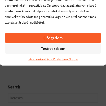
részt kell venned egy személyes -vagy skype interjún,
partnereinkkel megosztjuk az Ön weboldalhasználatra vonatkozó
hogy felmérhessük nyelvtudásod és szakmai
adatait, akik kombinálhatják az adatokat más olyan adatokkal,
ismereteid. Ezt követően tudjuk a jelentkezésed
amelyeket Ön adott meg számukra vagy az Ön által használt más
továbbítani a partnerünknek.
szolgáltatásokból gyűjtöttek.
Elfogadom
Sikeres pályázást!
Testreszabom
Mi a cookie?
Data Protection Notice
Search