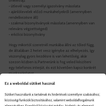
önéletrajz
• útlevél vagy személyi igazolvány másolata
• ajánlólevelek előző munkahelyekről (amennyiben
rendelkezésre áll)
• szakmai bizonyítványok másolata (amennyiben van
releváns végzettséged)
• erkölcsi bizonyítvány
Hogy mikortól szeretnél munkába állni az tőled függ,
de általában 2 hetet vesz igénybe az elhelyezés, így
viszonylag gyors kezdésre is van lehetőség, akár
szezon közben is.Partnerünk is fog veled készíteni
egy telefonos interjút, és ezt követően kapsz konkrét
munkaajánlatot.
Ez a weboldal sütiket használ
Amennyiben szeretnél jelentkezni, küldd el
fényképes, német (vagy angol) nyelvű önéletrajzod
Sütiket használunk a tartalmak és hirdetések személyre szabásához,
illetve az alábbiakban felsorolt dokumentumokat a
közösségi funkciók biztosításához, valamint weboldalforgalmunk
zimre.eszter@crew.hu e-mail címre! Első lépésként
elemzéséhez. Ezenkívül közösségi média-, hirdető- és elemező