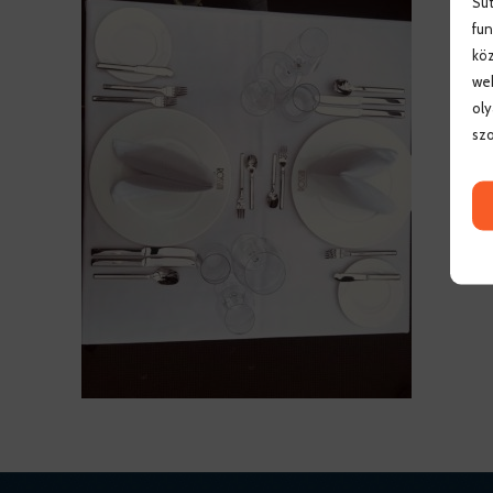
Süt
fun
köz
web
oly
szo