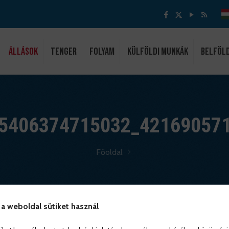
ÁLLÁSOK
Tenger
Folyam
Külföldi munkák
Belföl
5406374715032_42169057
Főoldal
 a weboldal sütiket használ