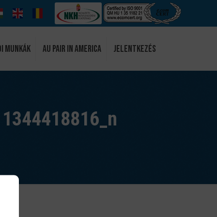
di munkák
Au Pair in America
Jelentkezés
11344418816_n