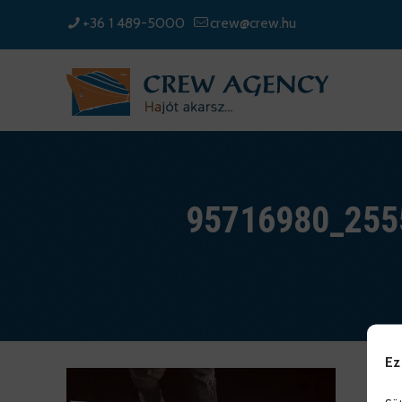
+36 1 489-5000
crew@crew.hu
95716980_255
Ez