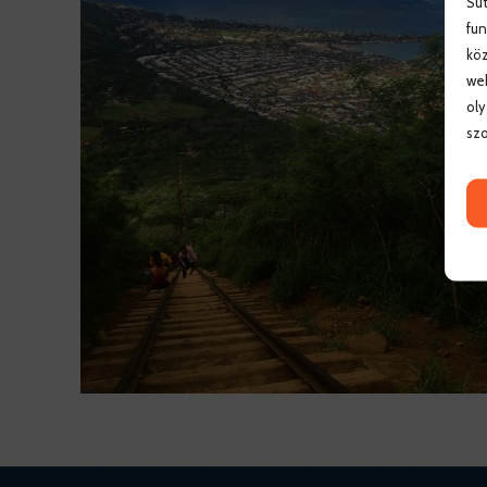
Süt
fun
köz
web
oly
szo