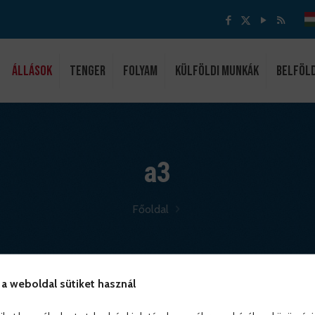
ÁLLÁSOK
Tenger
Folyam
Külföldi munkák
Belföl
a3
Főoldal
 a weboldal sütiket használ