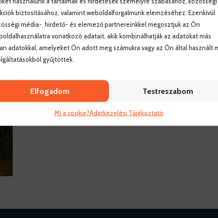
iket használunk a tartalmak és hirdetések személyre szabásához, közösségi
kciók biztosításához, valamint weboldalforgalmunk elemzéséhez. Ezenkívül
össégi média-, hirdető- és elemező partnereinkkel megosztjuk az Ön
oldalhasználatra vonatkozó adatait, akik kombinálhatják az adatokat más
an adatokkal, amelyeket Ön adott meg számukra vagy az Ön által használt 
lgáltatásokból gyűjtöttek.
Elfogadom
Testreszabom
Mi a cookie?
Adatkezelési Tájékoztató