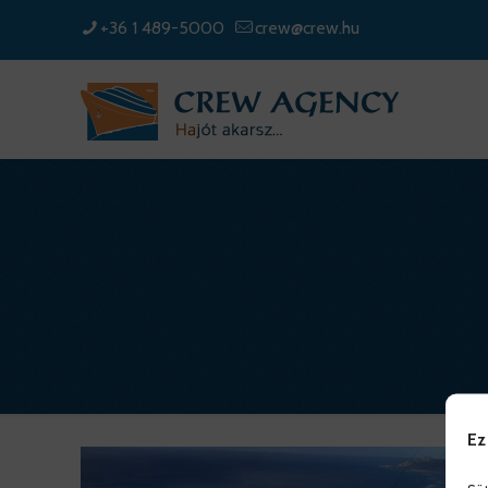
+36 1 489-5000
crew@crew.hu
Ez