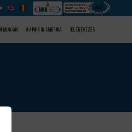
di munkák
Au Pair in America
Jelentkezés