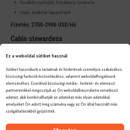
További nyelv(ek) folyékony ismerete
Hajós szakmai tapasztalat
Fizetés: 2700-2900 USD/Hó
Cabin stewardess
Elvárások
Ez a weboldal sütiket használ
Folyékonyan angol nyelvtudás
Sütiket használunk a tartalmak és hirdetések személyre szabásához,
szállodai szobalány tapasztalat(ajánlólevéllel)
közösségi funkciók biztosításához, valamint weboldalforgalmunk
elemzéséhez. Ezenkívül közösségi média-, hirdető- és elemező
Pozitív hozzáállás
partnereinkkel megosztjuk az Ön weboldalhasználatra vonatkozó
Nyitottság és rugalmasság
adatait, akik kombinálhatják az adatokat más olyan adatokkal,
amelyeket Ön adott meg számukra vagy az Ön által használt más
Rugalmasság
szolgáltatásokból gyűjtöttek.
Előny
Hajós szakmai tapasztalat