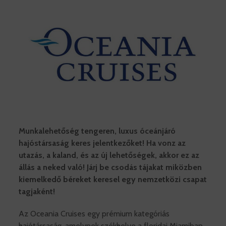
Munkalehetőség tengeren, luxus óceánjáró
hajóstársaság keres jelentkezőket! Ha vonz az
utazás, a kaland, és az új lehetőségek, akkor ez az
állás a neked való! Járj be csodás tájakat miközben
kiemelkedő béreket keresel egy nemzetközi csapat
tagjaként!
Az Oceania Cruises egy prémium kategóriás
hajótársaság, amelynek székhelye a floridai Miamiban