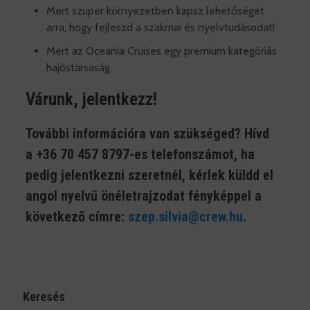
Mert szuper környezetben kapsz lehetőséget
arra, hogy fejleszd a szakmai és nyelvtudásodat!
Mert az Oceania Cruises egy premium kategóriás
hajóstársaság.
Várunk, jelentkezz!
További információra van szükséged? Hívd
a
+36 70 457 8797
-es telefonszámot, ha
pedig jelentkezni szeretnél, kérlek küldd el
angol nyelvű önéletrajzodat fényképpel a
következő címre:
szep.silvia@crew.hu
.
Keresés