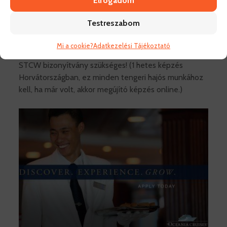
Elfogadom
Fizetés: 2400 USD/Hó
Testreszabom
Fontos a kiváló angol nyelvtudás,
Mi a cookie?
Adatkezelési Tájékoztató
valamint
szakmai
tapasztalat.
STCW bizonyítvány szükséges! (1 hetes képzés
Horvátországban, ez minden tengeri hajós munkához
kell, ha már volt, akkor megújító képzés online.)