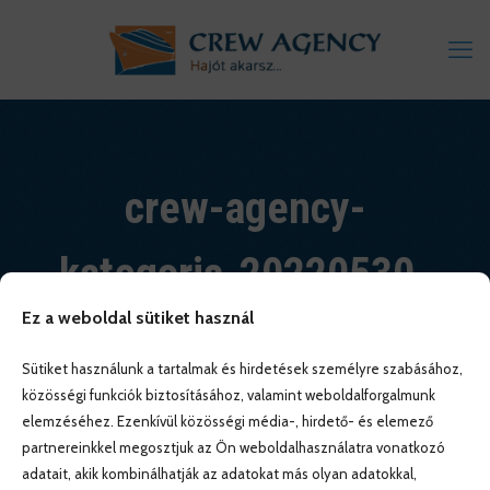
crew-agency-
kategoria-20220530-
Ez a weboldal sütiket használ
active
Sütiket használunk a tartalmak és hirdetések személyre szabásához,
közösségi funkciók biztosításához, valamint weboldalforgalmunk
elemzéséhez. Ezenkívül közösségi média-, hirdető- és elemező
partnereinkkel megosztjuk az Ön weboldalhasználatra vonatkozó
adatait, akik kombinálhatják az adatokat más olyan adatokkal,