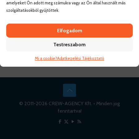
amelyeket Ön adott meg számukra vagy az Ön által használt más
szolgáltatásokból gyűjtöttek.
Elfogadom
Testreszabom
Mi a cookie?
Adatkezelési Tájékoztató
© 2011-
2026 CREW-AGENCY Kft. • Minden jog
fenntartva!