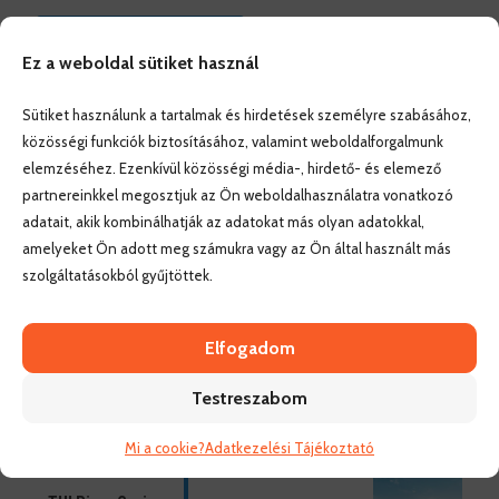
Érdekel, elolvasom
Ez a weboldal sütiket használ
Sütiket használunk a tartalmak és hirdetések személyre szabásához,
közösségi funkciók biztosításához, valamint weboldalforgalmunk
elemzéséhez. Ezenkívül közösségi média-, hirdető- és elemező
Keresés
partnereinkkel megosztjuk az Ön weboldalhasználatra vonatkozó
adatait, akik kombinálhatják az adatokat más olyan adatokkal,
amelyeket Ön adott meg számukra vagy az Ön által használt más
szolgáltatásokból gyűjtöttek.
Friss bejegyzések
Elfogadom
Testreszabom
Álláslehetőség komphajón
Mi a cookie?
Adatkezelési Tájékoztató