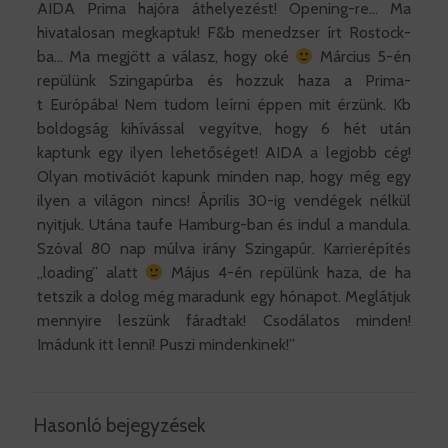
AIDA Prima hajóra áthelyezést! Opening-re… Ma
hivatalosan megkaptuk! F&b menedzser írt Rostock-
ba… Ma megjött a válasz, hogy oké
Március 5-én
repülünk Szingapúrba és hozzuk haza a Prima-
t Európába! Nem tudom leírni éppen mit érzünk. Kb
boldogság kihívással vegyítve, hogy 6 hét után
kaptunk egy ilyen lehetőséget! AIDA a legjobb cég!
Olyan motivációt kapunk minden nap, hogy még egy
ilyen a világon nincs! Április 30-ig vendégek nélkül
nyitjuk. Utána taufe Hamburg-ban és indul a mandula.
Szóval 80 nap múlva irány Szingapúr. Karrierépítés
„loading” alatt
Május 4-én repülünk haza, de ha
tetszik a dolog még maradunk egy hónapot. Meglátjuk
mennyire leszünk fáradtak! Csodálatos minden!
Imádunk itt lenni! Puszi mindenkinek!”
Hasonló bejegyzések