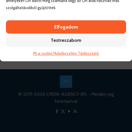
amelyeket Ön adott meg számukra vagy az Ön által használt más
szolgáltatásokból gyűjtöttek.
Elfogadom
Testreszabom
Mi a cookie?
Adatkezelési Tájékoztató
© 2011-
2026 CREW-AGENCY Kft. • Minden jog
fenntartva!