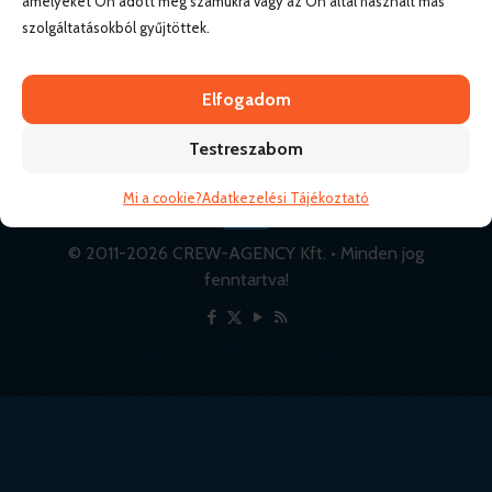
amelyeket Ön adott meg számukra vagy az Ön által használt más
szolgáltatásokból gyűjtöttek.
Elfogadom
Testreszabom
Mi a cookie?
Adatkezelési Tájékoztató
© 2011-
2026 CREW-AGENCY Kft. • Minden jog
fenntartva!