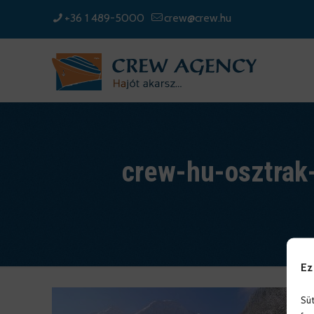
+36 1 489-5000
crew@crew.hu
crew-hu-osztrak-
Ez
Süt