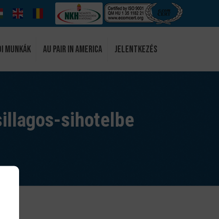
di munkák
Au Pair in America
Jelentkezés
illagos-sihotelbe