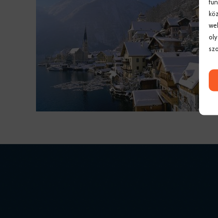
fun
köz
web
oly
szo