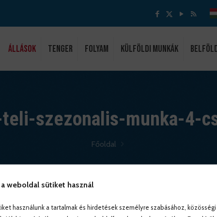
ÁLLÁSOK
Tenger
Folyam
Külföldi munkák
Belföl
teli-szezonalis-munka-4-cs
Főoldal
 a weboldal sütiket használ
iket használunk a tartalmak és hirdetések személyre szabásához, közösségi