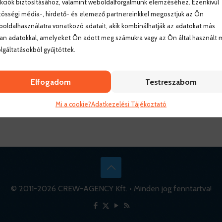
kciók biztosításához, valamint weboldalforgalmunk elemzéséhez. Ezenkívül
össégi média-, hirdető- és elemező partnereinkkel megosztjuk az Ön
oldalhasználatra vonatkozó adatait, akik kombinálhatják az adatokat más
an adatokkal, amelyeket Ön adott meg számukra vagy az Ön által használt 
lgáltatásokból gyűjtöttek.
Elfogadom
Testreszabom
Mi a cookie?
Adatkezelési Tájékoztató
© 2011-
2026 CREW-AGENCY Kft. • Minden jog fenntartva!