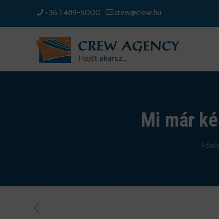
+36 1 489-5000
crew@crew.hu
Mi már kés
Főold