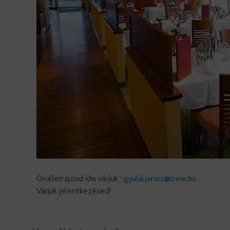
Önéletrajzod ide várjuk :
gyulai.janos@crew.hu
Várjuk jelentkezésed!