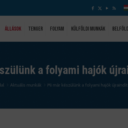
ÁLLÁSOK
Tenger
Folyam
Külföldi munkák
Belföl
zülünk a folyami hajók újra
al
Aktuális munkák
Mi már készülünk a folyami hajók újraindít