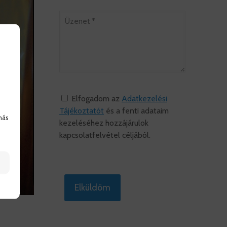
Elfogadom az
Adatkezelési
Tájékoztatót
és a fenti adataim
más
kezeléséhez hozzájárulok
kapcsolatfelvétel céljából.