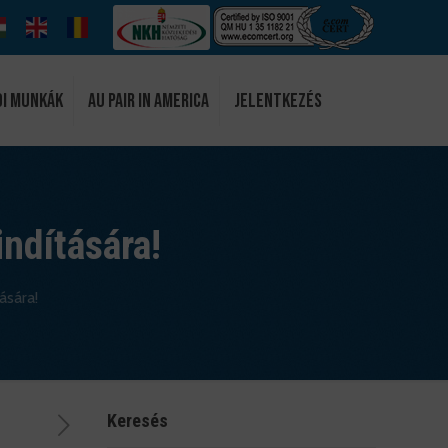
di munkák
Au Pair in America
Jelentkezés
indítására!
ására!
Keresés