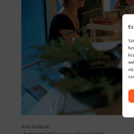
Ez
Süt
fun
köz
web
oly
szo
Amit kínálunk:
• határozott idejű svájci munkaszerződés