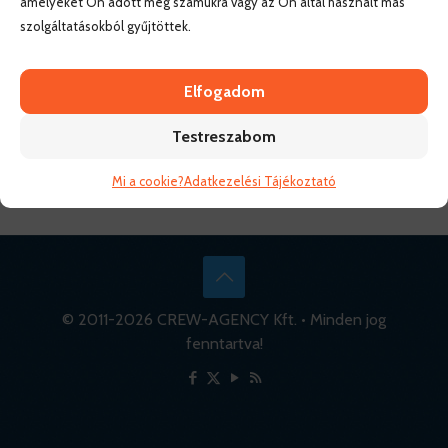
amelyeket Ön adott meg számukra vagy az Ön által használt más
szolgáltatásokból gyűjtöttek.
Elfogadom
Testreszabom
Mi a cookie?
Adatkezelési Tájékoztató
© 2011-
2026 CREW-AGENCY Kft. • Minden jog
fenntartva!