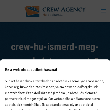
crew-hu-ismerd-meg-
a-po-hajotarsasagot-3
Ez a weboldal sütiket használ
Sütiket használunk a tartalmak és hirdetések személyre szabásához,
közösségi funkciók biztosításához, valamint weboldalforgalmunk
elemzéséhez. Ezenkívül közösségi média-, hirdető- és elemező
partnereinkkel megosztjuk az Ön weboldalhasználatra vonatkozó
adatait, akik kombinálhatják az adatokat más olyan adatokkal,