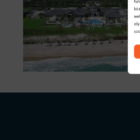
fun
köz
web
oly
szo