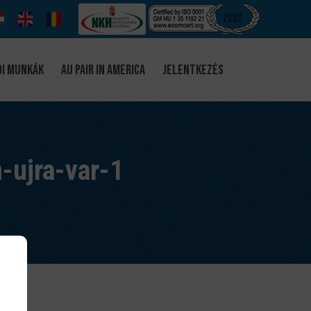
di munkák
Au Pair in America
Jelentkezés
-ujra-var-1