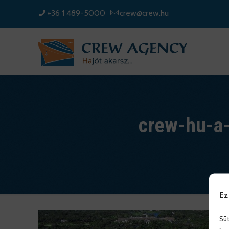
+36 1 489-5000
crew@crew.hu
crew-hu-a-
Ez
Süt