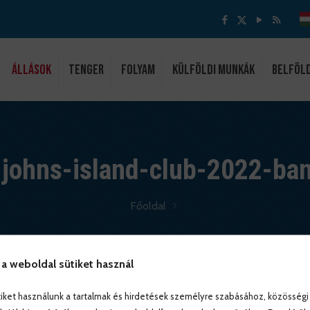
ÁLLÁSOK
Tenger
Folyam
Külföldi munkák
Belföl
johns-island-club-2022-ban
Főoldal
 a weboldal sütiket használ
iket használunk a tartalmak és hirdetések személyre szabásához, közösségi