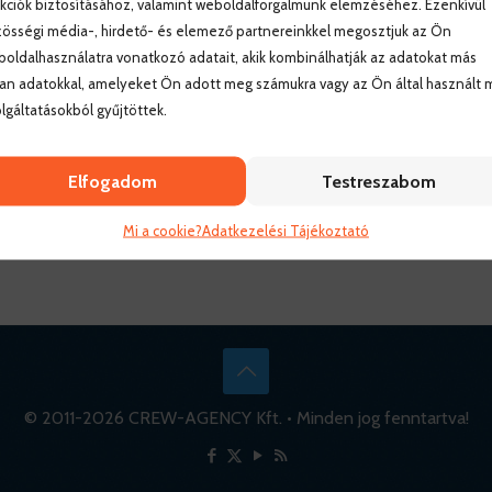
kciók biztosításához, valamint weboldalforgalmunk elemzéséhez. Ezenkívül
össégi média-, hirdető- és elemező partnereinkkel megosztjuk az Ön
oldalhasználatra vonatkozó adatait, akik kombinálhatják az adatokat más
an adatokkal, amelyeket Ön adott meg számukra vagy az Ön által használt 
lgáltatásokból gyűjtöttek.
Elfogadom
Testreszabom
Mi a cookie?
Adatkezelési Tájékoztató
© 2011-
2026 CREW-AGENCY Kft. • Minden jog fenntartva!