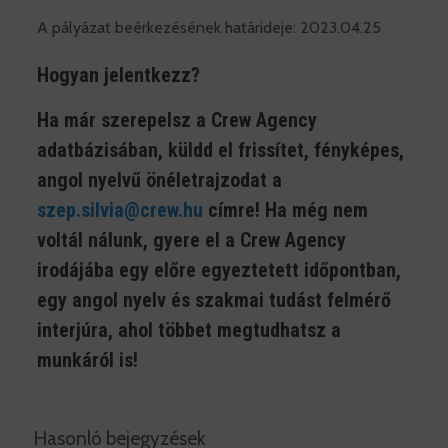
A pályázat beérkezésének határideje: 2023.04.25
Hogyan jelentkezz?
Ha már szerepelsz a Crew Agency
adatbázisában, küldd el frissítet, fényképes,
angol nyelvű önéletrajzodat a
szep.silvia@crew.hu
címre! Ha még nem
voltál nálunk, gyere el a Crew Agency
irodájába egy előre egyeztetett időpontban,
egy angol nyelv és szakmai tudást felmérő
interjúra, ahol többet megtudhatsz a
munkáról is!
Hasonló bejegyzések