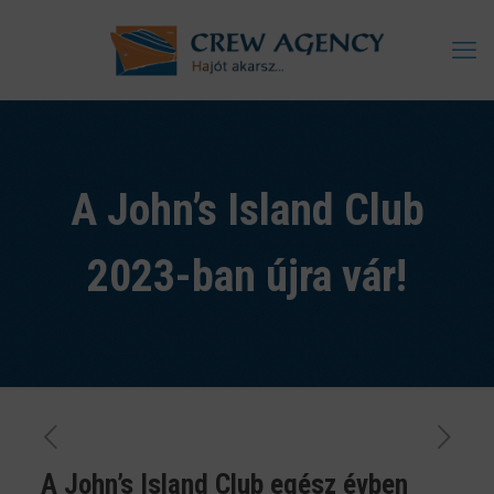
A John’s Island Club
2023-ban újra vár!
A John’s Island Club egész évben