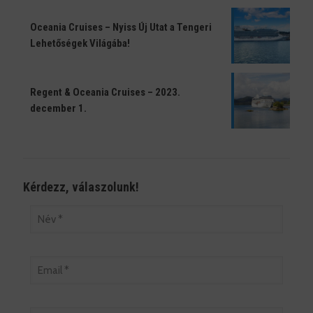
Oceania Cruises – Nyiss Új Utat a Tengeri
Lehetőségek Világába!
Regent & Oceania Cruises – 2023.
december 1.
Kérdezz, válaszolunk!