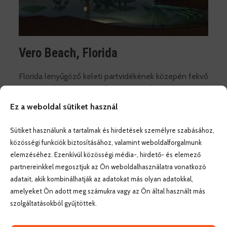
Vero Beach, Florida
Florida lenyűgöző keleti partvidékének közepén fekvő
Vero Beach egy gyönyörű tengerparti közösség, amely
számos szabadidős és kulturális tevékenységet,
Ez a weboldal sütiket használ
valamint végtelen számú vízi sportolási és
kikapcsolódási lehetőséget kínál.
Sütiket használunk a tartalmak és hirdetések személyre szabásához,
közösségi funkciók biztosításához, valamint weboldalforgalmunk
Az Orlando és West Palm Beach területéhez való
elemzéséhez. Ezenkívül közösségi média-, hirdető- és elemező
közelségnek köszönhetően könnyen elérhetők a főbb
partnereinkkel megosztjuk az Ön weboldalhasználatra vonatkozó
floridai látnivalók, valamint a nagyvárosi szórakozási
adatait, akik kombinálhatják az adatokat más olyan adatokkal,
lehetőségek is. Vero Beach-en élni és dolgozni
amelyeket Ön adott meg számukra vagy az Ön által használt más
biztonságos, megfizethető és relaxáló.
szolgáltatásokból gyűjtöttek.
Miért jelentkezz?