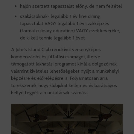
hajón szerzett tapasztalat előny, de nem feltétel
szakácsoknak- legalább 1 év fine dining
tapasztalat VAGY legalább 1 év szakképzés
(formal culinary education) VAGY ezek keveréke,
de ki kell tennie legalább 1 évet
A John’s Island Club rendkívül versenyképes
kompenzációs és juttatási csomagot, illetve
támogatott lakhatási programot kínál a dolgozóinak,
valamint kivételes lehetőségeket nyújt a munkahelyi
képzésre és előrelépésre is. Folyamatosan arra
törekszenek, hogy klubjukat kellemes és barátságos
hellyé tegyék a munkatársak számára.