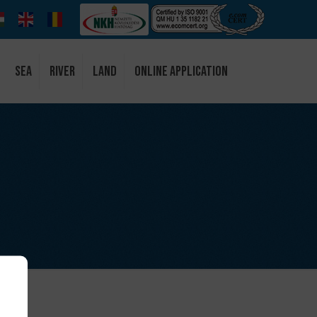
Sea
River
Land
Online Application