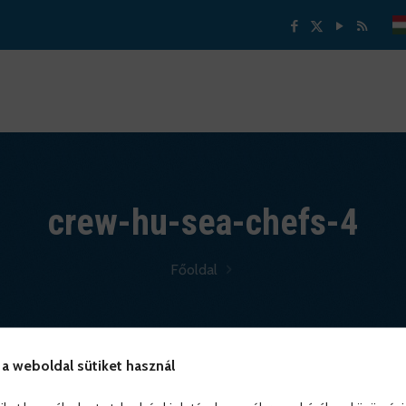
crew-hu-sea-chefs-4
Főoldal
 a weboldal sütiket használ