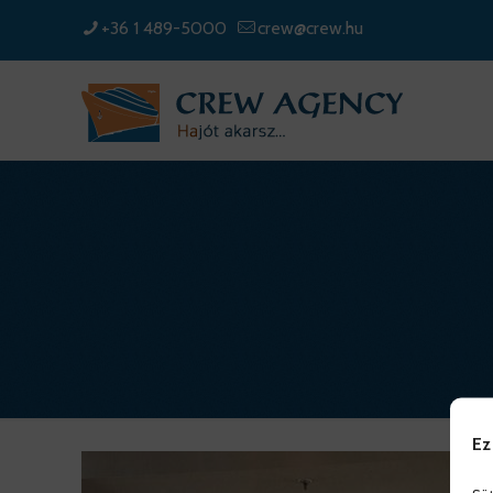
+36 1 489-5000
crew@crew.hu
Ez