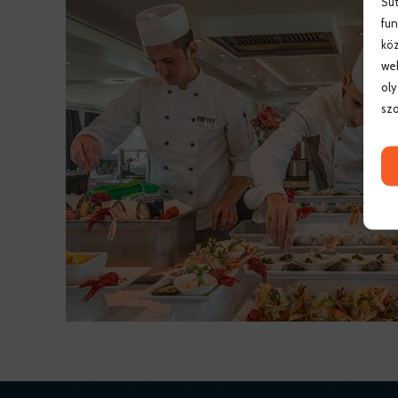
Süt
fun
köz
web
oly
szo