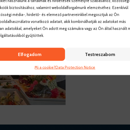
iket használunk a tartalmak és hirdetések személyre szabásához, közösségi
kciók biztosításához, valamint weboldalforgalmunk elemzéséhez. Ezenkívül
össégi média-, hirdető- és elemező partnereinkkel megosztjuk az Ön
oldalhasználatra vonatkozó adatait, akik kombinálhatják az adatokat más
an adatokkal, amelyeket Ön adott meg számukra vagy az Ön által használt 
lgáltatásokból gyűjtöttek.
Elfogadom
Testreszabom
Mi a cookie?
Data Protection Notice