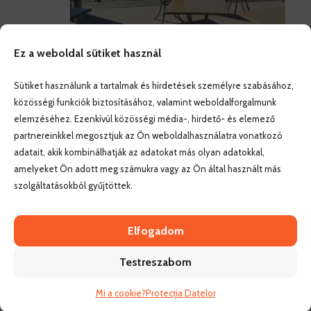
Ez a weboldal sütiket használ
Sütiket használunk a tartalmak és hirdetések személyre szabásához,
munkahelyemre, mert onnan (Elbow beach) mennénk
közösségi funkciók biztosításához, valamint weboldalforgalmunk
át Horseshoe bay-re bonfire-ozni, de minthogy már így
elemzéséhez. Ezenkívül közösségi média-, hirdető- és elemező
Vasárnap 18:00 körül elment az utolsó busz,
partnereinkkel megosztjuk az Ön weboldalhasználatra vonatkozó
szerencse, hogy van robogó…
adatait, akik kombinálhatják az adatokat más olyan adatokkal,
amelyeket Ön adott meg számukra vagy az Ön által használt más
A szálláshoz visszatérve, itt van laundry mosó-, és
szolgáltatásokból gyűjtöttek.
szárítógéppel, mindkettő $2 es 25 centesekkel működik,
amit bankban lehet váltani nagyobb mennyiségben. A
bankba időpontot kell kérni.
Elfogadom
A céghez egy hét után mentem be, Kim (az egyik HR
Testreszabom
menedzser) precízen elmondott mindent. A szállás
költségét levonják a fizetésünkből ($5/hour fizetés),
Mi a cookie?
Protecția Datelor
amit minden Pénteken utalnak a bankszámlára, ha