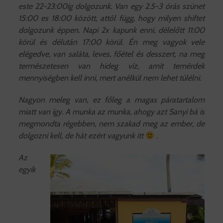
este 22-23:00ig dolgozunk. Van egy 2.5-3 órás szünet
15:00 es 18:00 között, attól függ, hogy milyen shiftet
dolgozunk éppen. Napi 2x kapunk enni, délelőtt 11:00
körül és délután 17:00 körül. Én meg vagyok vele
elégedve, van saláta, leves, főétel és desszert, na meg
természetesen van hideg víz, amit temérdek
mennyiségben kell inni, mert anélkül nem lehet túlélni.
Nagyon meleg van, ez főleg a magas páratartalom
miatt van így. A munka az munka, ahogy azt Sanyi bá is
megmondta régebben, nem szakad meg az ember, de
dolgozni kell, de hát ezért vagyunk itt
.
Az
egyik