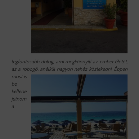
legfontosabb dolog, ami megkönnyíti az ember életét,
az a robogó, anélkül nagyon nehéz
közlekedni. Éppen
most is
be
kellene
jutnom
a