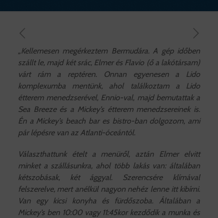
„Kellemesen megérkeztem Bermudára. A gép időben
szállt le, majd két srác, Elmer és Flavio (ő a lakótársam)
várt rám a reptéren. Onnan egyenesen a Lido
komplexumba mentünk, ahol találkoztam a Lido
étterem menedzserével, Ennio-val, majd bemutattak a
Sea Breeze és a Mickey’s étterem menedzsereinek is.
Én a Mickey’s beach bar es bistro-ban dolgozom, ami
pár lépésre van az Atlanti-óceántól.
Választhattunk ételt a menüről, aztán Elmer elvitt
minket a szállásunkra, ahol több lakás van: általában
kétszobásak, két ággyal. Szerencsére klímával
felszerelve, mert anélkül nagyon nehéz lenne itt kibírni.
Van egy kicsi konyha és fürdőszoba. Általában a
Mickey’s ben 10:00 vagy 11:45kor kezdődik a munka és