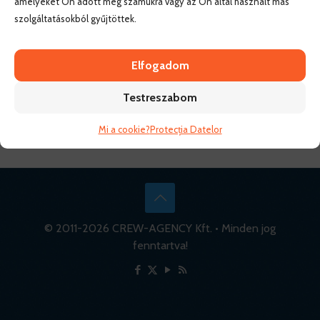
amelyeket Ön adott meg számukra vagy az Ön által használt más
szolgáltatásokból gyűjtöttek.
Elfogadom
Testreszabom
Mi a cookie?
Protecția Datelor
© 2011-
2026 CREW-AGENCY Kft. • Minden jog
fenntartva!