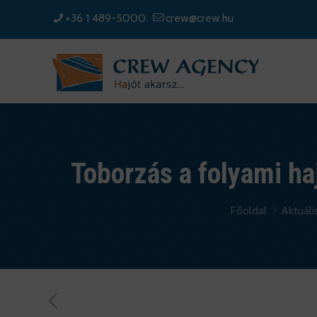
+36 1 489-5000
crew@crew.hu
Toborzás a folyami ha
Főoldal
Aktuáli