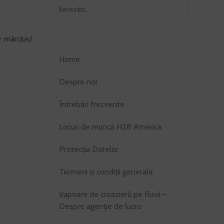
 március/
Home
Despre noi
Întrebări frecvente
Locuri de muncă H2B America
Protecția Datelor
Termeni şi condiţii generale
Vapoare de croazieră pe fluvii –
Despre agenție de lucru