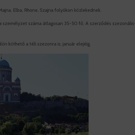
Majna, Elba, Rhone, Szajna folyókon közlekednek.
 a személyzet száma átlagosan 35-50 fő. A szerződés szezonális-
 köthető a téli szezonra is, január elejéig.