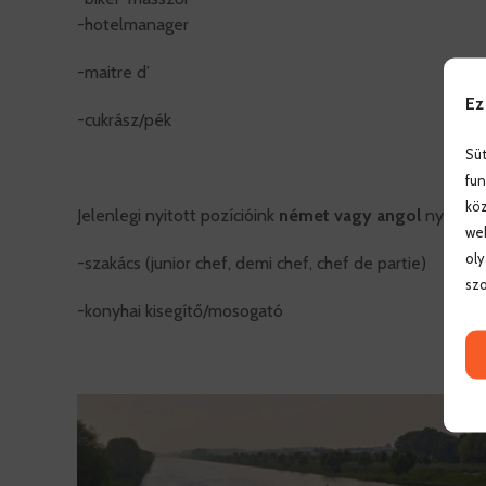
-hotelmanager
-maitre d’
Ez
-cukrász/pék
Süt
fun
köz
Jelenlegi nyitott pozícióink
német vagy angol
nyelvtud
web
oly
-szakács (junior chef, demi chef, chef de partie)
szo
-konyhai kisegítő/mosogató