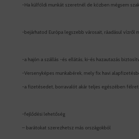
-Ha külföldi munkát szeretnél de közben mégsem szaka
-bejárhatod Európa legszebb városait, ráadásul vízrő
-a hajón a szállás -és ellátás, ki-és hazautazás biztosí
-Versenyképes munkabérek, mely fix havi alapfizetésbő
-a fizetésedet, borravalót akár teljes egészében félr
-fejlődési lehetőség
– barátokat szerezhetsz más országokból