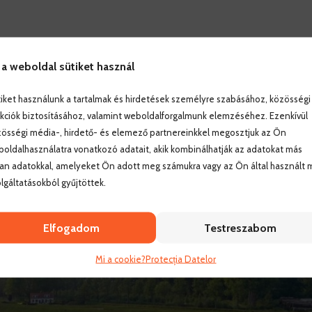
 a weboldal sütiket használ
iket használunk a tartalmak és hirdetések személyre szabásához, közösségi
kciók biztosításához, valamint weboldalforgalmunk elemzéséhez. Ezenkívül
össégi média-, hirdető- és elemező partnereinkkel megosztjuk az Ön
ással:
oldalhasználatra vonatkozó adatait, akik kombinálhatják az adatokat más
an adatokkal, amelyeket Ön adott meg számukra vagy az Ön által használt 
lgáltatásokból gyűjtöttek.
Elfogadom
Testreszabom
Mi a cookie?
Protecția Datelor