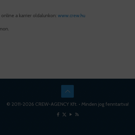
 online a karrier oldalunkon:
www.crew.hu
ámon.
© 2011-
2026 CREW-AGENCY Kft. • Minden jog fenntartva!