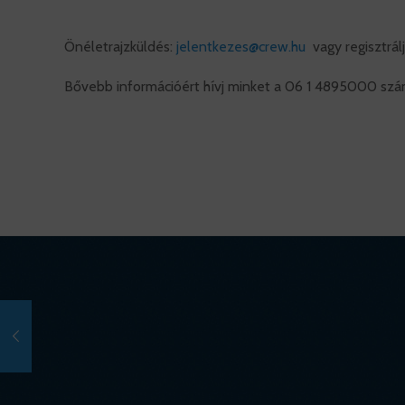
Önéletrajzküldés:
jelentkezes@crew.hu
vagy regisztrálj
Bővebb információért hívj minket a 06 1 4895000 sz