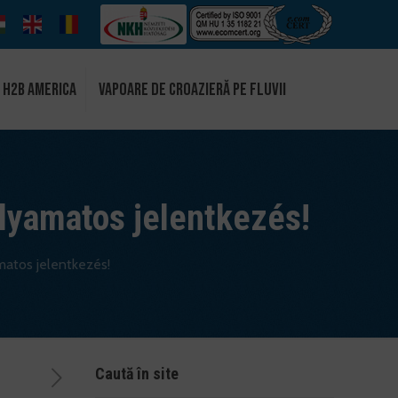
 H2B America
Vapoare de croazieră pe fluvii
olyamatos jelentkezés!
matos jelentkezés!
Caută în site