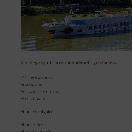
Jelenlegi nyitott pozícióink
német
nyelvtudással:
st
-1
recepcionist
-recepciós
-éjszakai recepciós
-felszolgáló
-bárfelszolgáló
-bartender
-biker-masszőr