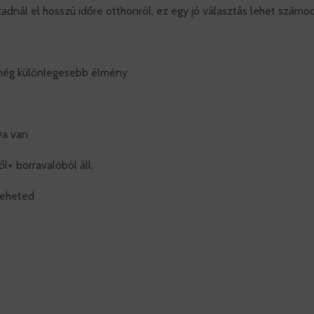
dnál el hosszú időre otthonról, ez egy jó választás lehet számo
l még különlegesebb élmény
tva van
l+ borravalóból áll.
eteheted