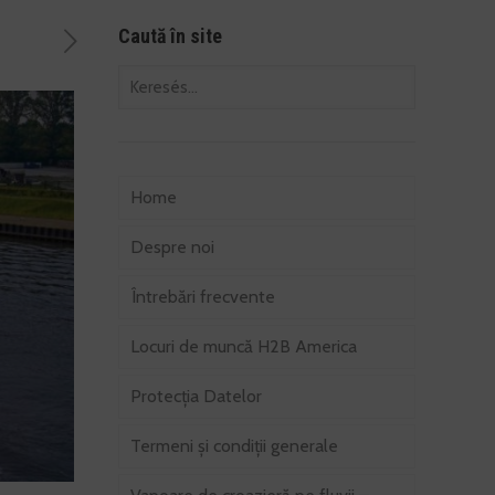
Caută în site
Home
Despre noi
Întrebări frecvente
Locuri de muncă H2B America
Protecția Datelor
Termeni şi condiţii generale