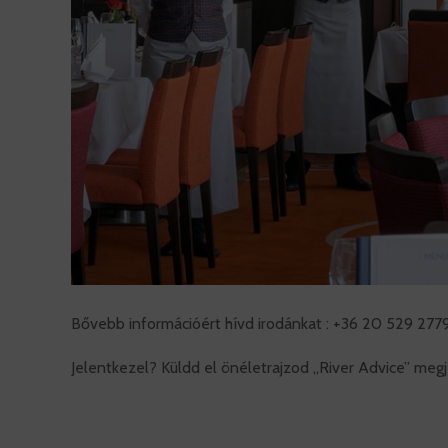
Bővebb információért hívd irodánkat : +36 20 529 2
Jelentkezel? Küldd el önéletrajzod „River Advice” meg