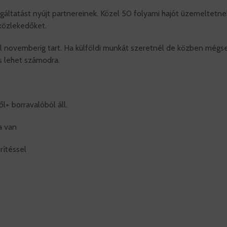
gáltatást nyújt partnereinek. Közel 50 folyami hajót üzemeltetne
közlekedőket.
ól novemberig tart. Ha külföldi munkát szeretnél de közben még
ás lehet számodra.
l+ borravalóból áll.
va van
rítéssel