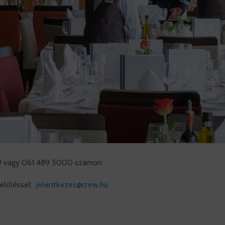
779 vagy 061 489 5000 számon
jelöléssel:
jelentkezes@crew.hu