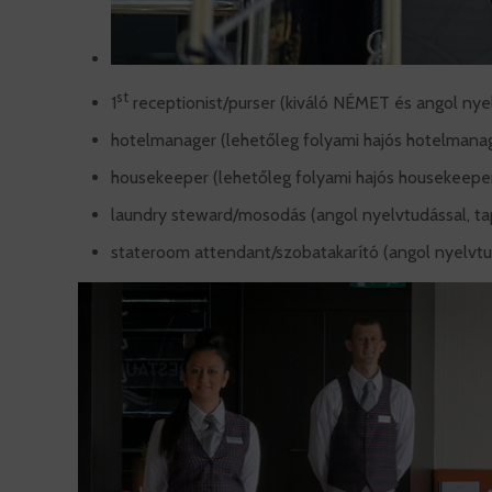
st
1
receptionist/purser (kiváló NÉMET és angol nyel
hotelmanager (lehetőleg folyami hajós hotelmanag
housekeeper (lehetőleg folyami hajós housekeeper 
laundry steward/mosodás (angol nyelvtudással, ta
stateroom attendant/szobatakarító (angol nyelvtud