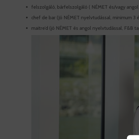
felszolgáló, bárfelszolgáló ( NÉMET és/vagy angol 
chef de bar (Jó NÉMET nyelvtudással, minimum 3 é
maitre’d (jó NÉMET és angol nyelvtudással, F&B ta