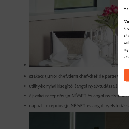
Ez
Süt
fun
köz
web
oly
szo
szakács (junior chef/demi chef/chef de partie/sous 
utility/konyhai kisegítő (angol nyelvtudással)
éjszakai recepciós (jó NÉMET és angol nyelvtudássa
nappali recepciós (jó NÉMET és angol nyelvtudással