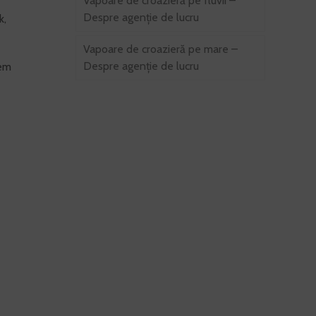
Vapoare de croazieră pe fluvii –
Despre agenție de lucru
k,
Vapoare de croazieră pe mare –
Despre agenție de lucru
sem