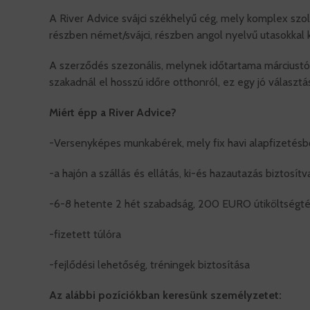
A River Advice svájci székhelyű cég, mely komplex szol
részben német/svájci, részben angol nyelvű utasokkal 
A szerződés szezonális, melynek időtartama márciust
szakadnál el hosszú időre otthonról, ez egy jó választ
Miért épp a River Advice?
-Versenyképes munkabérek, mely fix havi alapfizetésbő
-a hajón a szállás és ellátás, ki-és hazautazás biztosít
-6-8 hetente 2 hét szabadság, 200 EURO útiköltségté
-fizetett túlóra
-fejlődési lehetőség, tréningek biztosítása
Az alábbi pozíciókban keresünk személyzetet: