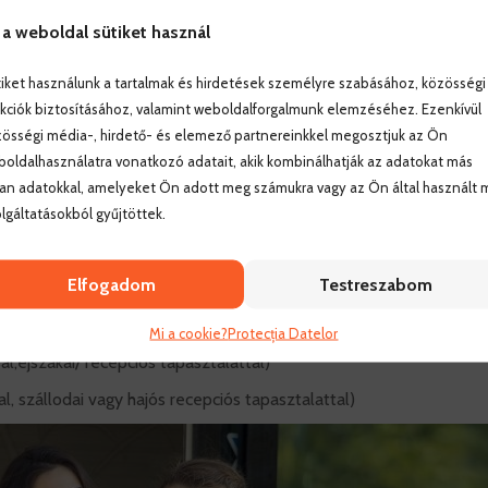
 a weboldal sütiket használ
iket használunk a tartalmak és hirdetések személyre szabásához, közösségi
kciók biztosításához, valamint weboldalforgalmunk elemzéséhez. Ezenkívül
össégi média-, hirdető- és elemező partnereinkkel megosztjuk az Ön
oldalhasználatra vonatkozó adatait, akik kombinálhatják az adatokat más
an adatokkal, amelyeket Ön adott meg számukra vagy az Ön által használt 
lgáltatásokból gyűjtöttek.
Elfogadom
Testreszabom
chef/executive chef) angol nyelvtudással, tapasztalattal
Mi a cookie?
Protecția Datelor
l,éjszakai/ recepciós tapasztalattal)
, szállodai vagy hajós recepciós tapasztalattal)