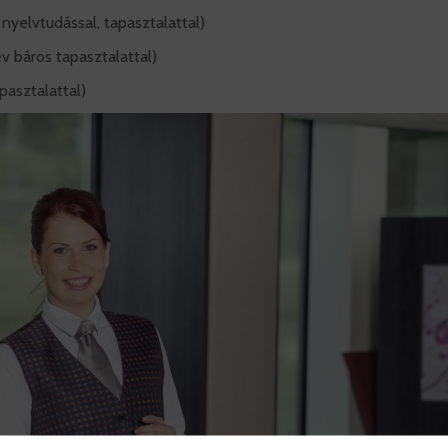
nyelvtudással, tapasztalattal)
v báros tapasztalattal)
pasztalattal)